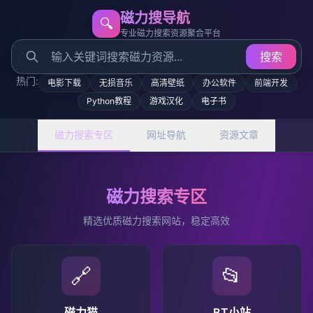
磁力搜导航
🔍
专业磁力搜索资源聚合平台
搜索
热门:
电影下载
无损音乐
高清壁纸
办公软件
前端开发
Python教程
游戏汉化
电子书
磁力搜索专区
网址导航
资源文章
磁力搜索专区
精选优质磁力搜索网站，稳定高效
🔗
📂
磁力猫
BT小站