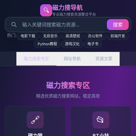
磁力搜导航
🔍
专业磁力搜索资源聚合平台
搜索
热门:
电影下载
无损音乐
高清壁纸
办公软件
前端开发
Python教程
游戏汉化
电子书
磁力搜索专区
网址导航
资源文章
磁力搜索专区
精选优质磁力搜索网站，稳定高效
🔗
📂
磁力猫
BT小站