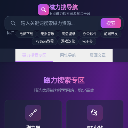
磁力搜导航
🔍
专业磁力搜索资源聚合平台
搜索
热门:
电影下载
无损音乐
高清壁纸
办公软件
前端开发
Python教程
游戏汉化
电子书
磁力搜索专区
网址导航
资源文章
磁力搜索专区
精选优质磁力搜索网站，稳定高效
🔗
📂
磁力猫
BT小站