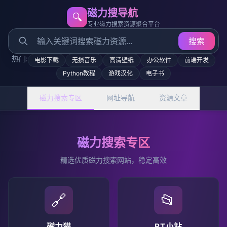
磁力搜导航
🔍
专业磁力搜索资源聚合平台
搜索
热门:
电影下载
无损音乐
高清壁纸
办公软件
前端开发
Python教程
游戏汉化
电子书
磁力搜索专区
网址导航
资源文章
磁力搜索专区
精选优质磁力搜索网站，稳定高效
🔗
📂
磁力猫
BT小站